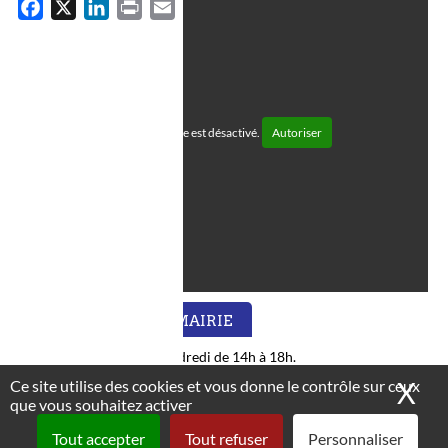
F
X
L
P
E
a
i
r
m
c
n
i
a
e
k
n
i
b
e
t
l
o
d
Météo France est désactivé.
Autoriser
o
I
k
n
HORAIRES DE LA MAIRIE
Lundi, mercredi et vendredi de 14h à 18h
.
Ce site utilise des cookies et vous donne le contrôle sur ceux
X
Ma
que vous souhaitez activer
Tout accepter
Tout refuser
Personnaliser
NOUS ÉCRIRE