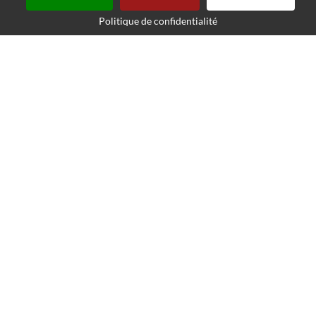
Politique de confidentialité
Mairie
Place Maurice Alexandre
76113 SAHURS
Tél : 02 35 32 46 03
Fax : 02 35 32 50 01
Email
Secrétariat de mairie :
Agnès Lenoir
Claire Lescaut
VOS SERVICES